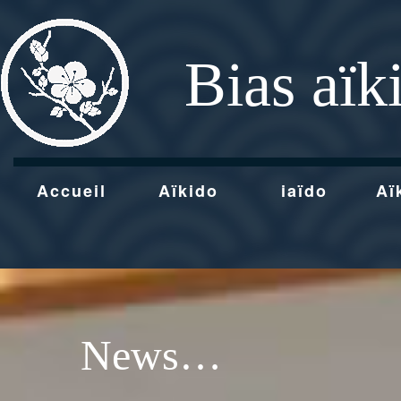
Bias aïk
Accueil
Aïkido
iaïdo
Aï
News…